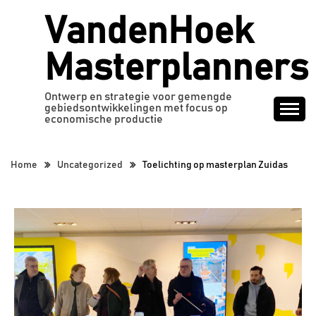
Ga
VandenHoek
naar
de
Masterplanners
inhoud
Ontwerp en strategie voor gemengde
gebiedsontwikkelingen met focus op
economische productie
Home
Uncategorized
Toelichting op masterplan Zuidas