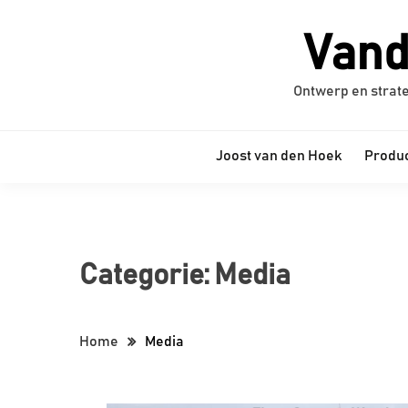
Ga
naar
Vand
de
inhoud
Ontwerp en strat
Joost van den Hoek
Produc
Categorie:
Media
Home
Media