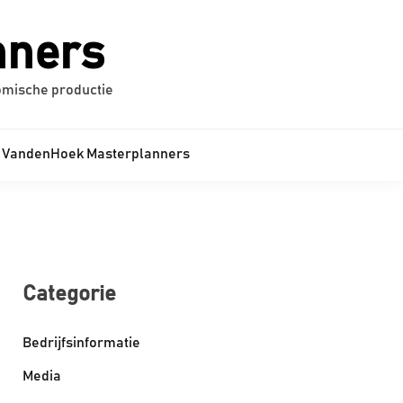
nners
omische productie
VandenHoek Masterplanners
Categorie
Bedrijfsinformatie
Media