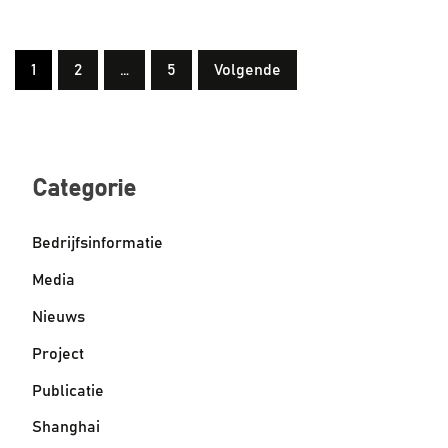
Berichten
1
2
…
5
Volgende
paginering
Categorie
Bedrijfsinformatie
Media
Nieuws
Project
Publicatie
Shanghai