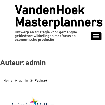
Ga
VandenHoek
naar
de
Masterplanners
inhoud
Ontwerp en strategie voor gemengde
gebiedsontwikkelingen met focus op
economische productie
Auteur:
admin
Home
admin
Pagina 6