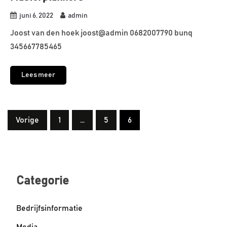
juni 6, 2022
admin
Joost van den hoek joost@admin 0682007790 bunq
345667785465
Lees meer
Berichten
Vorige
1
…
5
6
paginering
Categorie
Bedrijfsinformatie
Media